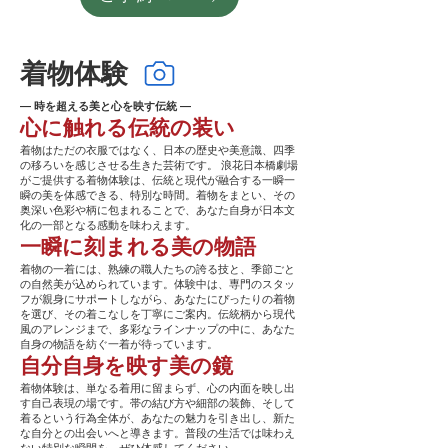
着物体験
— 時を超える美と心を映す伝統 —
心に触れる伝統の装い
着物はただの衣服ではなく、日本の歴史や美意識、四季
の移ろいを感じさせる生きた芸術です。 浪花日本橋劇場
がご提供する着物体験は、伝統と現代が融合する一瞬一
瞬の美を体感できる、特別な時間。着物をまとい、その
奥深い色彩や柄に包まれることで、あなた自身が日本文
化の一部となる感動を味わえます。
一瞬に刻まれる美の物語
着物の一着には、熟練の職人たちの誇る技と、季節ごと
の自然美が込められています。体験中は、専門のスタッ
フが親身にサポートしながら、あなたにぴったりの着物
を選び、その着こなしを丁寧にご案内。伝統柄から現代
風のアレンジまで、多彩なラインナップの中に、あなた
自身の物語を紡ぐ一着が待っています。
自分自身を映す美の鏡
着物体験は、単なる着用に留まらず、心の内面を映し出
す自己表現の場です。帯の結び方や細部の装飾、そして
着るという行為全体が、あなたの魅力を引き出し、新た
な自分との出会いへと導きます。普段の生活では味わえ