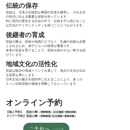
伝統の保存
芸妓は、日本の伝統的な舞踊や音楽を継承し、それを次
の世代に伝える重要な役割を担っています。
特に現代の変化する社会の中で、伝統を守り続けること
は文化のアイデンティティを保つことにつながります。
後継者の育成
芸妓の舞は、技術や知識だけでなく、礼儀や品格も必要
とされるため、弟子たちへの指導が重要です。
未来の芸妓を育てることで、芸術を絶やさない努力を続
けています。
地域文化の活性化
芸妓は観光や地域イベントを通じて、地元の文化を広め
る役割も果たします。
日本文化の魅力を国内外に伝えることにより、多くの
人々に伝統芸能の価値を理解してもらっています。
オンライン予約
【個人予約】 芸妓の舞
（演舞観覧＋記念撮影+着物体験）
【ツアー予約】芸妓の舞
（演舞観覧+記念撮影+着物体験）
ご予約へ