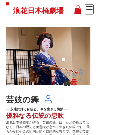
浪花日本橋劇場
古きよ
の
き
芸妓の舞
— 永遠に輝く伝統と、今を生きる情熱 —
優雅なる伝統の息吹
浪花日本橋劇場が誇る「芸伎の舞」は、ただの舞台では
なく、日本の歴史と美意識が息づく生きた伝統です。 柔
らかな紅や金の照明が紡ぐ幻想的な舞台で、華麗な芸妓