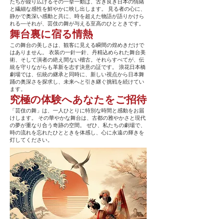
たちが繰り広げるその一挙一動は、古き良き日本の情緒
と繊細な感性を鮮やかに映し出します。 見る者の心に、
静かで奥深い感動と共に、時を超えた物語が語りかけら
れる―それが、芸伎の舞が与える至高のひとときです。
舞台裏に宿る情熱
この舞台の美しさは、観客に見える瞬間の煌めきだけで
はありません。 衣装の一針一針、丹精込められた舞台美
術、そして演者の絶え間ない稽古。それらすべてが、伝
統を守りながらも革新を志す決意の証です。 浪花日本橋
劇場では、伝統の継承と同時に、新しい視点から日本舞
踊の奥深さを探求し、未来へと引き継ぐ挑戦を続けてい
ます。
究極の体験へあなたをご招待
「芸伎の舞」は、一人ひとりに特別な時間と感動をお届
けします。 その華やかな舞台は、古都の雅やかさと現代
の夢が重なり合う奇跡の空間。 ぜひ、私たちの劇場で、
時の流れを忘れたひとときを体感し、心に永遠の輝きを
灯してください。