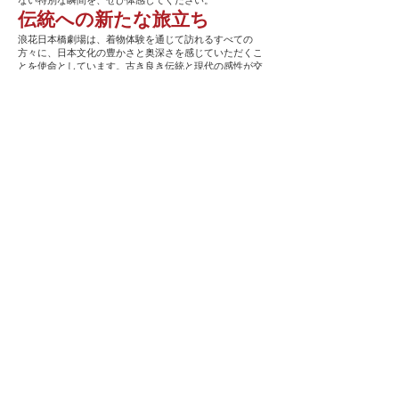
ない特別な瞬間を、ぜひ体感してください。
伝統への新たな旅立ち
浪花日本橋劇場は、着物体験を通じて訪れるすべての
方々に、日本文化の豊かさと奥深さを感じていただくこ
とを使命としています。古き良き伝統と現代の感性が交
差するこの空間で、あなたもまた、忘れがたいひととき
を手に入れていただけるでしょう。