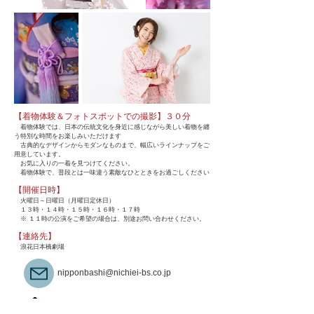
【着物体験＆フォトスポットでの撮影】３０分
​ 着物体験では、日本の伝統文化を身近に感じながら美しい着物を纏
う特別な時間をお楽しみいただけます
古典的なデザインからモダンなものまで、幅広いラインナップをご
用意しています。
お気に入りの一着を見つけてください。
着物体験で、普段とは一味違う素敵なひとときをお過ごしください
【開催日時】
​ 火曜日～日曜日（月曜日定休日）
１３時・１４時・１５時・１６時・１７時
※ １１時の公演をご希望の場合は、別途お問い合わせください。
【連絡先】
​ 浪花日本橋劇場
nipponbashi@nichiei-bs.co.jp
​０７０－９３２３－７６３６
（劇場の営業時間･予約に関するお問い合わせ）