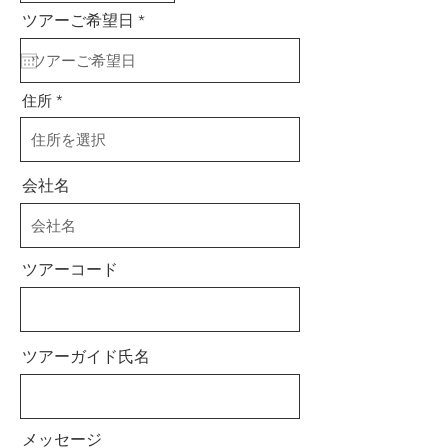
r
ツアーご希望日
*
e
q
u
i
r
住所
e
d
会社名
ツアーコード
ツアーガイド氏名
メッセージ