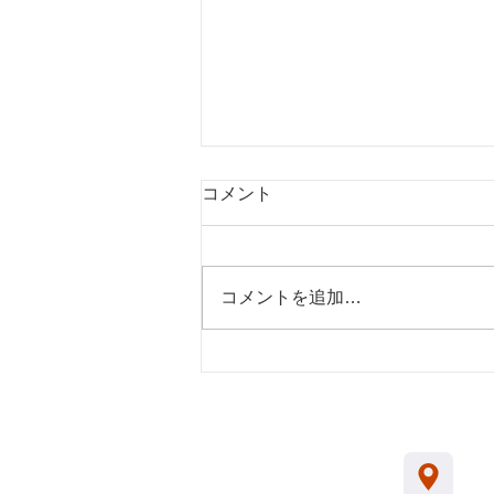
コメント
コメントを追加…
2026年2月23日TV放映 テレビ
関西 やさしいニュースの撮影
を浪花日本橋劇場にて行われ
ました
© 2024 浪花日本橋劇場