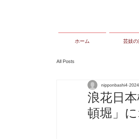
ホーム
芸妓の
All Posts
nipponbashi4
202
浪花日本
頓堀」に