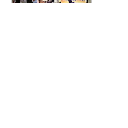
者に人気 - なんば経済新聞
2025年6月25日
∙
1
分
本日、2025年6月25日よ
り東京ビッグサイトに出
展しております
かねてより告知させていた
だきました通り、2025年6
月25日(水)、26日(木)、27
日(金)と3日間にわたり、東
京ビッグサイトで開催され
る「iTT - 国際ツーリズム
トレードショーTOKYO」
に出展しております。 皆様
24
0
5
のご来場を心よりお待ちし
ております。...
もっと見る