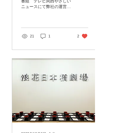
場にて行われました
番組 テレビ関西やさしい
ニュースにて弊社の運営す
る浪花日本橋劇場がピック
アップされました 浪花日本
橋劇場に出演されている大
阪 ミナミのお茶屋たに川様
の芸妓 千鶴さんの公演が撮
21
1
2
影、放映となりました 開業
より1年が経つ浪花日本橋
劇場ですが、数多くのお客
様にお越しいただき、修行
を積まれた芸妓の舞やお茶
屋の座敷遊びを体験いただ
いております。 これまでも
各種メディアに取り上げら
れましたが、この度、TV放
送局テレビ大阪のニュース
番組内での報道の舞台とな
りました。 こうして取り上
げられる度に、浪花日本橋
劇場という舞台の意義を感
じ、日本古来の伝統芸能の
継承について微力ながらも
役立っていることを実感し