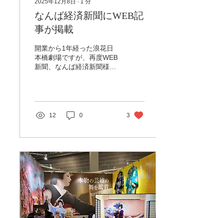
2025年12月8日
∙
1
分
ております。 平坦な道のり
なんば経済新聞にWEB記
とは言いませんが、これか
らもより多くの方へ、国籍
事が掲載
問わず親しんでいただける
よう尽力してまいります。
開業から1年経った浪花日
テレビ大阪 やさしいニュ
本橋劇場ですが、再度WEB
ースのアーカイヴはこちら
新聞、なんば経済新聞様に
▶▶▶
取り上げていただきまし
た。 昨今の観光は荒波のよ
うに日々情報が新しくなり
移ろいゆく状況ですが、わ
たしたち浪花日本橋劇場は
12
0
3
しっかりと歩みをすすめ、
つづけております。 日本ら
しいおもてなしに加え、本
物の芸妓にであい、時間を
すごせるこの空間にぜひ一
度お越しください。 すてき
な体験となりますことをス
タッフ一同サポートさせて
いただきます。 大阪・日本
橋の「浪花日本橋劇場」が
1周年 アジアからの旅行